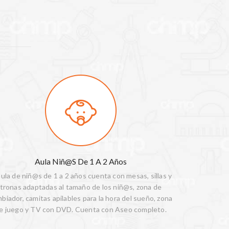
Aula Niñ@s De 1 A 2 Años
aula de niñ@s de 1 a 2 años cuenta con mesas, sillas y
tronas adaptadas al tamaño de los niñ@s, zona de
biador, camitas apilables para la hora del sueño, zona
e juego y TV con DVD. Cuenta con Aseo completo.